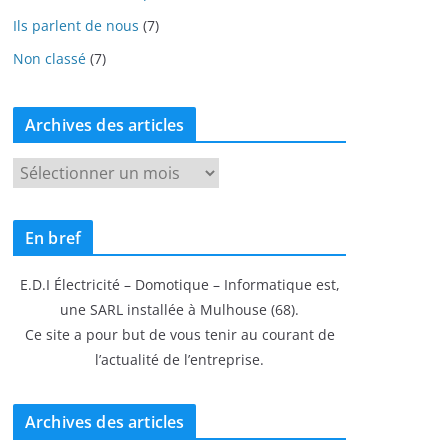
Ils parlent de nous
(7)
Non classé
(7)
Archives des articles
A
r
c
En bref
h
i
E.D.I Électricité – Domotique – Informatique est,
v
une SARL installée à Mulhouse (68).
e
Ce site a pour but de vous tenir au courant de
s
l’actualité de l’entreprise.
d
e
s
Archives des articles
a