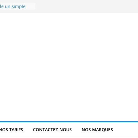
ue sur mesure,
ique ?
le un simple
ble allié dans
 ?
câbles U1000-
avoir
port de Réserve
ue : est-il
e selon la
1 ?
NOS TARIFS
CONTACTEZ-NOUS
NOS MARQUES