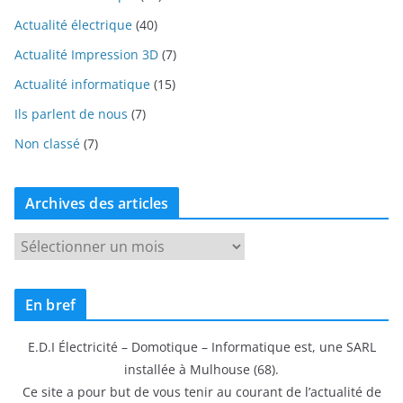
Actualité électrique
(40)
Actualité Impression 3D
(7)
Actualité informatique
(15)
Ils parlent de nous
(7)
Non classé
(7)
Archives des articles
A
r
c
En bref
h
i
E.D.I Électricité – Domotique – Informatique est, une SARL
v
installée à Mulhouse (68).
e
Ce site a pour but de vous tenir au courant de l’actualité de
s