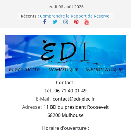
Passer
jeudi 06 août 2026
au
Récents :
Comprendre le Rapport de Réserve
contenu
Électrique en 2025
Parafoudre domestique : est-il
obligatoire en Alsace selon la
norme NF C 15-100-1 ?
Choisir la domotique sur mesure,
Plug&Play ou générique ?
La domotique est-elle un simple
gadget ou un véritable allié dans
votre confort de vie ?
Remplacement des câbles U1000-
R2V : Ce qu’il faut savoir
Contact :
Tél :
06-71-40-01-49
E-Mail :
contact@edi-elec.fr
Adresse :
11 BD du président Roosevelt
68200 Mulhouse
Horaire d’ouverture :