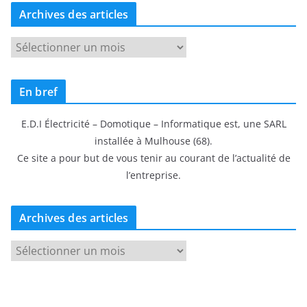
Archives des articles
A
r
c
En bref
h
i
E.D.I Électricité – Domotique – Informatique est, une SARL
v
installée à Mulhouse (68).
e
Ce site a pour but de vous tenir au courant de l’actualité de
s
l’entreprise.
d
e
s
Archives des articles
a
A
r
r
t
c
i
h
c