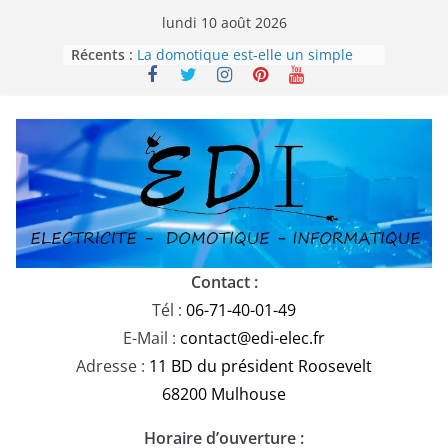
Passer
lundi 10 août 2026
Choisir la domotique sur mesure,
au
Récents :
Plug&Play ou générique ?
contenu
La domotique est-elle un simple
gadget ou un véritable allié dans
votre confort de vie ?
Remplacement des câbles U1000-
R2V : Ce qu’il faut savoir
Comprendre le Rapport de Réserve
Électrique en 2025
Parafoudre domestique : est-il
obligatoire en Alsace selon la
norme NF C 15-100-1 ?
Contact :
Tél :
06-71-40-01-49
E-Mail :
contact@edi-elec.fr
Adresse :
11 BD du président Roosevelt
68200 Mulhouse
Horaire d’ouverture :