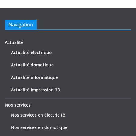
i
l
v
e
e
s
Navigation
s
d
e
Actualité
s
Actualité électrique
a
Actualité domotique
r
t
Actualité informatique
i
c
Actualité Impression 3D
l
e
Nos services
s
Nos services en électricité
Nos services en domotique