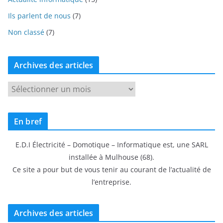
Ils parlent de nous
(7)
Non classé
(7)
Archives des articles
A
r
c
En bref
h
i
E.D.I Électricité – Domotique – Informatique est, une SARL
v
installée à Mulhouse (68).
e
Ce site a pour but de vous tenir au courant de l’actualité de
s
l’entreprise.
d
e
s
Archives des articles