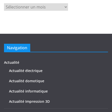
a
A
r
r
t
c
i
h
c
i
l
v
e
e
s
Navigation
s
d
e
Actualité
s
Actualité électrique
a
Actualité domotique
r
t
Actualité informatique
i
c
Actualité Impression 3D
l