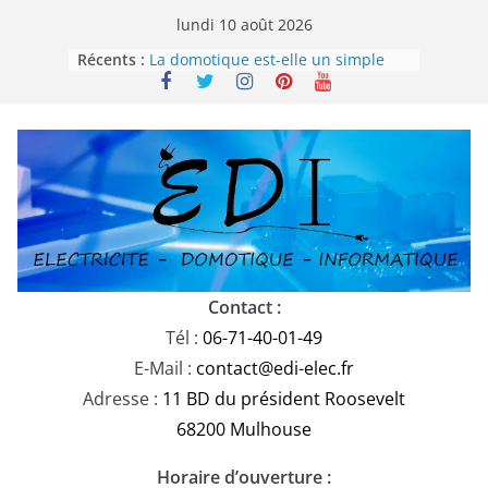
Passer
lundi 10 août 2026
au
Récents :
La domotique est-elle un simple
contenu
gadget ou un véritable allié dans
votre confort de vie ?
Remplacement des câbles U1000-
R2V : Ce qu’il faut savoir
Comprendre le Rapport de Réserve
Électrique en 2025
Parafoudre domestique : est-il
obligatoire en Alsace selon la
norme NF C 15-100-1 ?
Choisir la domotique sur mesure,
Plug&Play ou générique ?
Contact :
Tél :
06-71-40-01-49
E-Mail :
contact@edi-elec.fr
Adresse :
11 BD du président Roosevelt
68200 Mulhouse
Horaire d’ouverture :