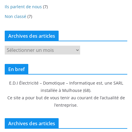
Ils parlent de nous
(7)
Non classé
(7)
Archives des articles
A
r
c
En bref
h
i
E.D.I Électricité – Domotique – Informatique est, une SARL
v
installée à Mulhouse (68).
e
Ce site a pour but de vous tenir au courant de l’actualité de
s
l’entreprise.
d
e
s
Archives des articles
a