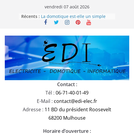
Passer
vendredi 07 août 2026
au
Récents :
La domotique est-elle un simple
contenu
gadget ou un véritable allié dans
votre confort de vie ?
Remplacement des câbles U1000-
R2V : Ce qu’il faut savoir
Comprendre le Rapport de Réserve
Électrique en 2025
Parafoudre domestique : est-il
obligatoire en Alsace selon la
norme NF C 15-100-1 ?
Choisir la domotique sur mesure,
Plug&Play ou générique ?
Contact :
Tél :
06-71-40-01-49
E-Mail :
contact@edi-elec.fr
Adresse :
11 BD du président Roosevelt
68200 Mulhouse
Horaire d’ouverture :