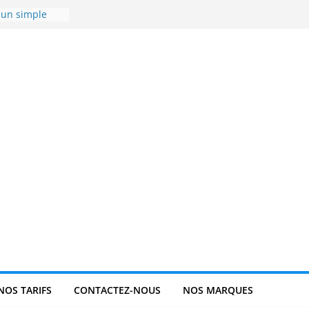
sur mesure,
ue ?
 un simple
 allié dans
bles U1000-
oir
rt de Réserve
 : est-il
selon la
?
NOS TARIFS
CONTACTEZ-NOUS
NOS MARQUES