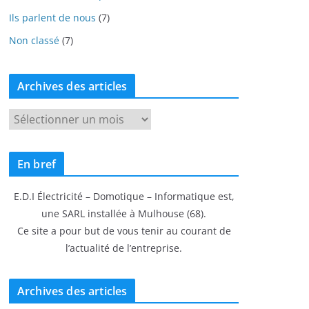
Ils parlent de nous
(7)
Non classé
(7)
Archives des articles
A
r
c
En bref
h
i
E.D.I Électricité – Domotique – Informatique est,
v
une SARL installée à Mulhouse (68).
e
Ce site a pour but de vous tenir au courant de
s
l’actualité de l’entreprise.
d
e
s
Archives des articles
a