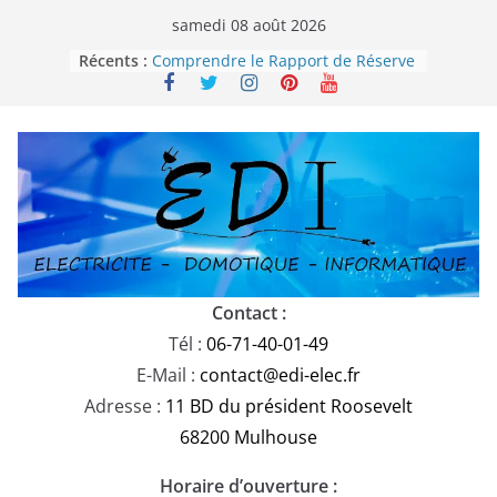
Passer
samedi 08 août 2026
au
Récents :
Comprendre le Rapport de Réserve
contenu
Électrique en 2025
Parafoudre domestique : est-il
obligatoire en Alsace selon la
norme NF C 15-100-1 ?
Choisir la domotique sur mesure,
Plug&Play ou générique ?
La domotique est-elle un simple
gadget ou un véritable allié dans
votre confort de vie ?
Remplacement des câbles U1000-
R2V : Ce qu’il faut savoir
Contact :
Tél :
06-71-40-01-49
E-Mail :
contact@edi-elec.fr
Adresse :
11 BD du président Roosevelt
68200 Mulhouse
Horaire d’ouverture :