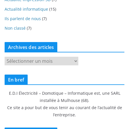
Actualité informatique
(15)
Ils parlent de nous
(7)
Non classé
(7)
Archives des articles
A
r
c
En bref
h
i
E.D.I Électricité – Domotique – Informatique est, une SARL
v
installée à Mulhouse (68).
e
Ce site a pour but de vous tenir au courant de l’actualité de
s
l’entreprise.
d
e