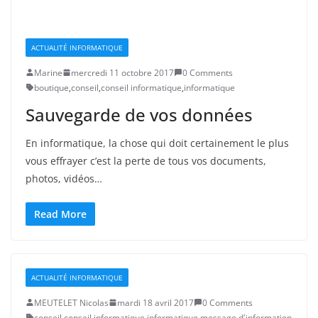
ACTUALITÉ INFORMATIQUE
Marine
mercredi 11 octobre 2017
0 Comments
boutique
,
conseil
,
conseil informatique
,
informatique
Sauvegarde de vos données
En informatique, la chose qui doit certainement le plus
vous effrayer c’est la perte de tous vos documents,
photos, vidéos…
Read More
ACTUALITÉ INFORMATIQUE
MEUTELET Nicolas
mardi 18 avril 2017
0 Comments
conseil
,
conseil informatique
,
informatique
,
message d'information