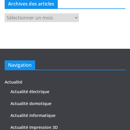
s
Archives des articles
a
A
r
r
t
c
i
h
c
i
l
v
e
e
s
Navigation
s
d
e
Actualité
s
Actualité électrique
a
Actualité domotique
r
t
Actualité informatique
i
c
Actualité Impression 3D