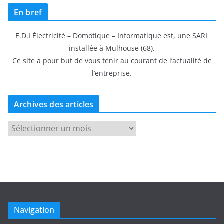
c
En bref
h
i
E.D.I Électricité – Domotique – Informatique est, une SARL
v
installée à Mulhouse (68).
e
Ce site a pour but de vous tenir au courant de l’actualité de
s
l’entreprise.
d
e
s
Archives des articles
a
A
r
r
t
c
i
h
c
i
l
v
e
e
s
Navigation
s