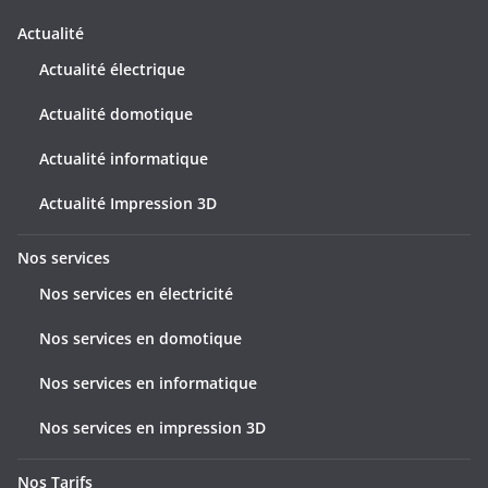
d
e
Actualité
s
Actualité électrique
a
Actualité domotique
r
t
Actualité informatique
i
c
Actualité Impression 3D
l
e
Nos services
s
Nos services en électricité
Nos services en domotique
Nos services en informatique
Nos services en impression 3D
Nos Tarifs