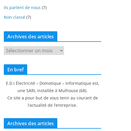
Ils parlent de nous
(7)
Non classé
(7)
Archives des articles
A
r
c
En bref
h
i
E.D.I Électricité – Domotique – Informatique est,
v
une SARL installée à Mulhouse (68).
e
Ce site a pour but de vous tenir au courant de
s
l’actualité de l’entreprise.
d
e
s
Archives des articles
a