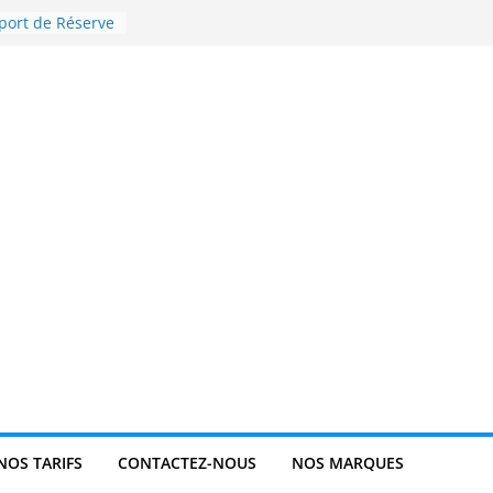
port de Réserve
ue : est-il
e selon la
1 ?
ue sur mesure,
ique ?
le un simple
ble allié dans
 ?
câbles U1000-
avoir
NOS TARIFS
CONTACTEZ-NOUS
NOS MARQUES